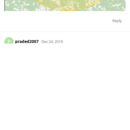
Reply
praded2007
P
Dec 24, 2019
Hi,
Maybe you need to rebuild something? I switched to the new
version and everything was fine until … Now I do not see it, it
does not build a route. No messages.
login praded2007.
I see my auto on the map and it is
Offline
Last post time:
12/17/2019 9:25:17 PM
Time of the last positional message: 12/17/2019 9:25:17 PM
Number of satellites: 8
I broke down after you had “questions” on the server.