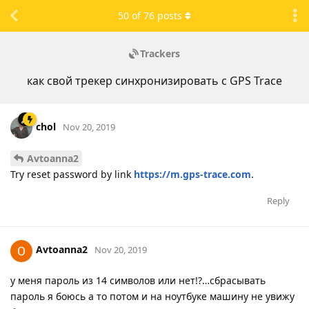
50
of
76
posts
Trackers
как свой трекер синхронизировать с GPS Trace
chol
Nov 20, 2019
Avtoanna2
Try reset password by link
https://m.gps-trace.com
.
Reply
Avtoanna2
Nov 20, 2019
у меня пароль из 14 символов или нет!?…сбрасывать
пароль я боюсь а то потом и на ноутбуке машину не увижу