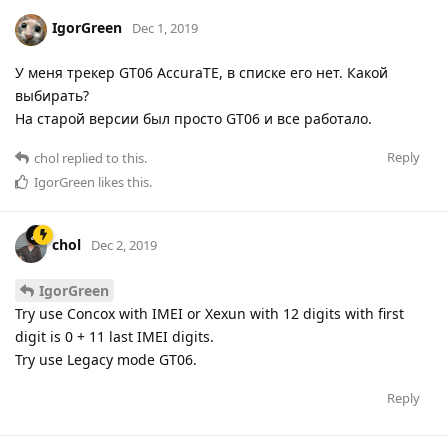
IgorGreen
Dec 1, 2019
У меня трекер GT06 AccuraTE, в списке его нет. Какой
выбирать?
На старой версии был просто GT06 и все работало.
Reply
chol
replied to this.
IgorGreen
likes this
.
chol
Dec 2, 2019
IgorGreen
Try use Concox with IMEI or Xexun with 12 digits with first
digit is 0 + 11 last IMEI digits.
Try use Legacy mode GT06.
Reply