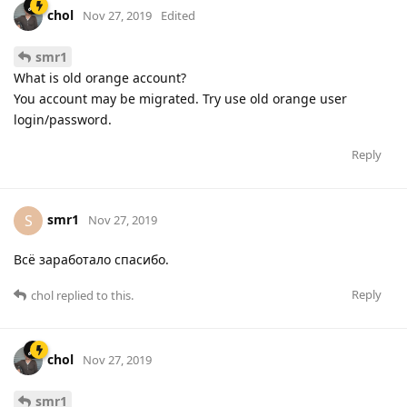
chol
Nov 27, 2019
Edited
smr1
What is old orange account?
You account may be migrated. Try use old orange user
login/password.
Reply
smr1
S
Nov 27, 2019
Всё заработало спасибо.
Reply
chol
replied to this.
chol
Nov 27, 2019
smr1