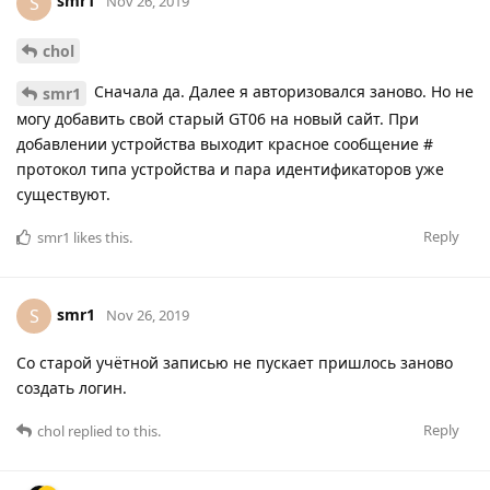
smr1
S
Nov 26, 2019
chol
Сначала да. Далее я авторизовался заново. Но не
smr1
могу добавить свой старый GT06 на новый сайт. При
добавлении устройства выходит красное сообщение #
протокол типа устройства и пара идентификаторов уже
существуют.
Reply
smr1
likes this
.
smr1
S
Nov 26, 2019
Со старой учётной записью не пускает пришлось заново
создать логин.
Reply
chol
replied to this.