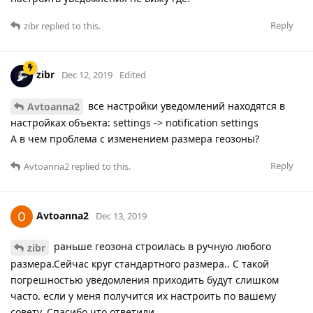
Reply
zibr
replied to this.
zibr
Dec 12, 2019
Edited
все настройки уведомлений находятся в
Avtoanna2
настройках объекта: settings -> notification settings
А в чем проблема с изменением размера геозоны?
Reply
Avtoanna2
replied to this.
Avtoanna2
Dec 13, 2019
раньше геозона строилась в ручную любого
zibr
размера.Сейчас круг стандартного размера.. С такой
погрешностью уведомления приходить будут слишком
часто. если у меня получится их настроить по вашему
совету. Спасибо что ответили